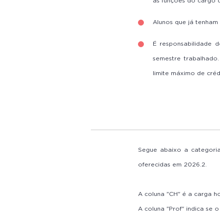
as funções do cargo 
Alunos que já tenham
É responsabilidade d
semestre trabalhado
limite máximo de créd
Segue abaixo a categoria
oferecidas em 2026.2.
A coluna "CH" é a carga h
A coluna "Prof" indica se 