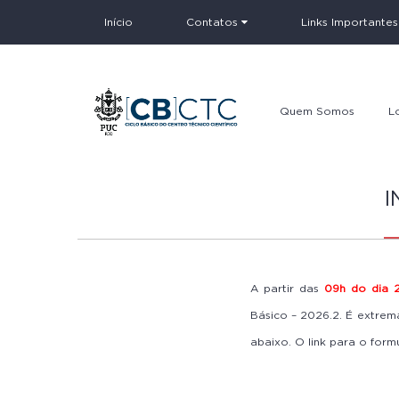
Início
Contatos
Links Importante
Quem Somos
L
Apresentação
I
Equipe
Equipe TEPP
A partir das
09h do dia 2
Básico – 2026.2. É extre
abaixo. O link para o formu