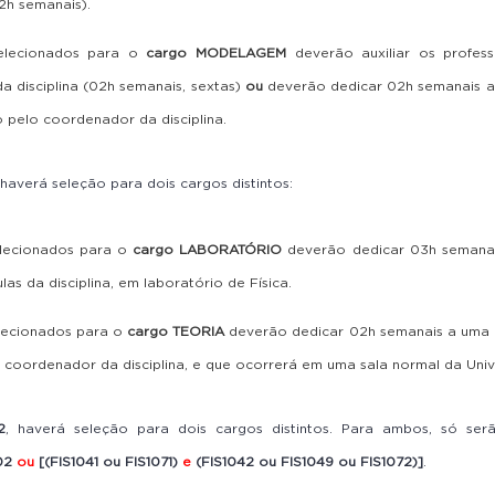
h semanais).
elecionados para o
cargo MODELAGEM
deverão auxiliar os profes
 disciplina (02h semanais, sextas)
ou
deverão dedicar 02h semanais
a
o pelo coordenador da disciplina.
 haverá seleção para dois cargos distintos:
elecionados para o
cargo LABORATÓRIO
deverão dedicar 03h semanais
las da disciplina, em laboratório de Física.
lecionados para o
cargo TEORIA
deverão dedicar 02h semanais
a uma 
o coordenador da disciplina, e que ocorrerá em uma sala normal da Univ
2
, haverá seleção para dois cargos distintos. Para ambos, só se
02
ou
[(FIS1041 ou FIS1071)
e
(FIS1042 ou FIS1049 ou FIS1072)]
.