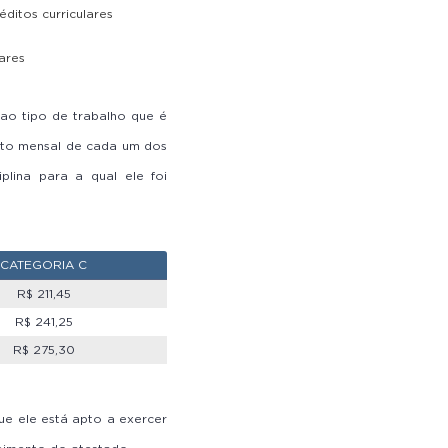
ditos curriculares
ares
s ao tipo de trabalho que é
ento mensal de cada um dos
plina para a qual ele foi
CATEGORIA C
R$ 211,45
R$ 241,25
R$ 275,30
e ele está apto a exercer