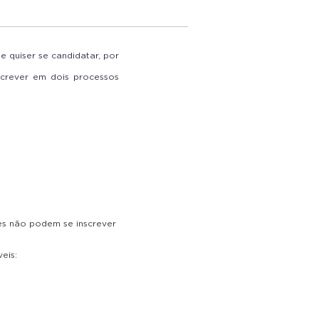
al
ue quiser se candidatar, por
screver em dois processos
es não podem se inscrever
eis: