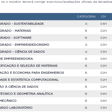
se o monitor deverá corrigir exercícios/avaliações oficiais da disciplin
CATEGORIA
CH
GRADO - SUSTENTABILIDADE
A
04H
GRADO - MATERIAIS
B
02H
EGRADO - SOFTWARE
B
02H
EGRADO - EMPREENDEDORISMO
A
03H
GRADO - CIÊNCIA DE DADOS
A
03H
ADE EMPREENDEDORA
B
04H
ECIFICAÇÃO E SELEÇÃO DE MATERIAIS
B
02H
RAÇÃO E ECONOMIA PARA ENGENHEIROS
B
02H
DADE E ESTATÍSTICA COMPUTACIONAL
B
02H
ÃO À CIÊNCIA DE DADOS
B
02H
TÉCNICO E GEOMETRIA ANALÍTICA
B
04H
 MECÂNICO
B
04H
- CARGO LABORATÓRIO
B
03H