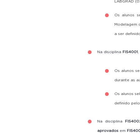
LABGRAD (02
Os alunos s
Modelagem da
a ser definid
Na disciplina
FIS4001
,
Os alunos s
durante as au
Os alunos se
definido pel
Na disciplina
FIS400
aprovados
em
FIS40