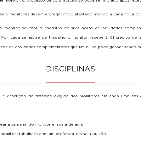
de monitor. O processo de contratação só pode ser iniciado após rece
 sido monitores devem entregar novo atestado médico a cada nova co
o monitor solicitar o cadastro de suas horas de atividades comple
. Por cada semestre de trabalho o monitor receberá 01 crédito de 
itos de atividades complementares que um aluno pode ganhar sendo mon
DISCIPLINAS
 e descrição do trabalho exigido dos monitores em cada uma das di
orária semanal do monitor em sala de aula.
o monitor trabalhará com um professor em sala ou não.