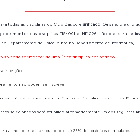
Empreendedorismo
Jubilamento -
Inscrição para prova fin
SIEng
Desligamento Compulsório
Diretórios
ara todas as disciplinas do Ciclo Básico é
unificado
. Ou seja, o aluno q
Trancamento de Matrícula
o de monitor das disciplinas FIS4001 e INF1026, não precisará se in
Domínios Adicionais
Transferências e Troca de
Habilitação
um no Departamento de Física, outro no Departamento de Informática).
Nivelamento de Português
o só pode ser monitor de uma única disciplina por período.
Nivelamento de
Matemática
a inscrição
Correquisitos
bilamento não podem se inscrever
Renovação de Matrícula
advertência ou suspensão em Comissão Disciplinar nos últimos 12 mes
atos selecionados será atribuído automaticamente um dos seguintes nív
: para alunos que tenham cumprido até 35% dos créditos curriculares