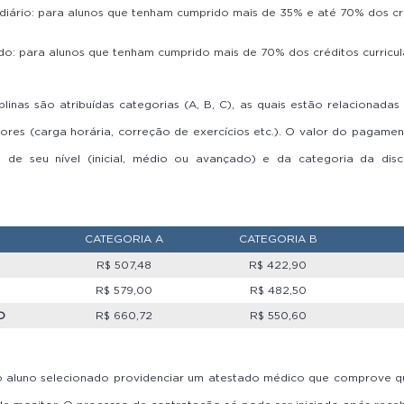
diário:
para alunos que tenham cumprido mais de 35% e até 70% dos cré
ado:
para alunos que tenham cumprido mais de 70% dos créditos curricul
linas são atribuídas categorias (A, B, C), as quais estão relacionada
tores (carga horária, correção de exercícios etc.). O valor do pagam
de seu nível (inicial, médio ou avançado) e da categoria da disci
CATEGORIA A
CATEGORIA B
R$ 507,48
R$ 422,90
R$ 579,00
R$ 482,50
O
R$ 660,72
R$ 550,60
o aluno selecionado providenciar um atestado médico que comprove qu