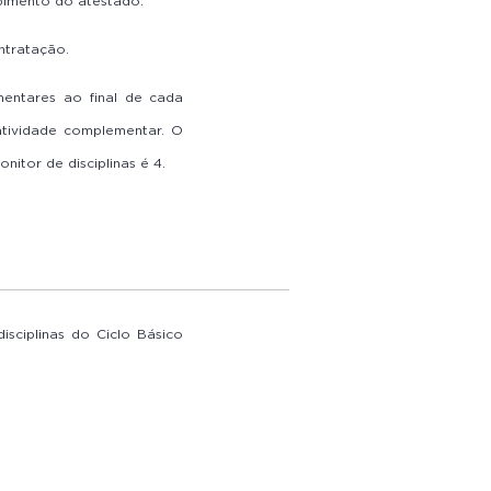
bimento do atestado.
ntratação.
mentares ao final de cada
atividade complementar. O
itor de disciplinas é 4.
sciplinas do Ciclo Básico