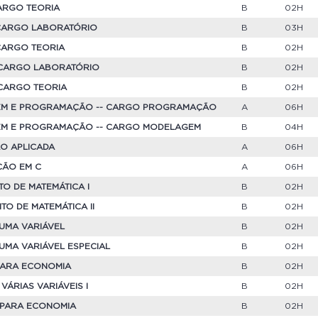
CARGO TEORIA
B
02H
-- CARGO LABORATÓRIO
B
03H
 CARGO TEORIA
B
02H
 CARGO LABORATÓRIO
B
02H
 CARGO TEORIA
B
02H
EM E PROGRAMAÇÃO -- CARGO PROGRAMAÇÃO
A
06H
EM E PROGRAMAÇÃO -- CARGO MODELAGEM
B
04H
ÃO APLICADA
A
06H
ÇÃO EM C
A
06H
TO DE MATEMÁTICA I
B
02H
TO DE MATEMÁTICA II
B
02H
 UMA VARIÁVEL
B
02H
 UMA VARIÁVEL ESPECIAL
B
02H
 PARA ECONOMIA
B
02H
A
VÁRIAS VARIÁVEIS I
B
02H
 PARA ECONOMIA
B
02H