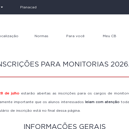
s
Planacad
ocalização
Normas
Para você
Meu CB
Critérios de Avaliação
Monitorias
Calendário de Prova
NSCRIÇÕES PARA MONITORIAS 2026
Cálculo de CR
Programa de Mentoria
Calendário de vistas d
provas
Frequência e Abono de
Tutoria de Ensino e
faltas
Pesquisa - TEPP
Avisos de Disciplinas
Segunda Chamada
Iniciação Científica
Horários das Monitori
8 de julho
estarão abertas as inscrições para os cargos de monitore
Divulgação e Revisão de
Equipes de Competição
Horários dos
mamente importante que os alunos interessados
leiam com atenção
toda
Notas
Atendimentos
Intercâmbio Internacional
lário de inscrição está no final dessa página.
Cancelamento de
Coordenadores das
Disciplina
Disciplinas
Entidades Estudantis
INFORMAÇÕES GERAIS
Número de Oportunidades
Material Didático