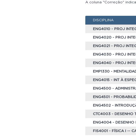
A coluna "Correção" indica 
DISCIPLINA
ENG4010 - PROJ INTE
ENG4020 - PROJ INTE
ENG4021 - PROJ INT
ENG4030 - PROJ INT
ENG4040 - PROJ INTE
EMP1330 - MENTALID
ENG4015 - INT À ESP
ENG4500 - ADMINIST
ENG4501 - PROBABILI
ENG4502 - INTRODUÇ
CTC4003 - DESENHO 
ENG4004 - DESENHO
FIS4001 - FÍSICA I -