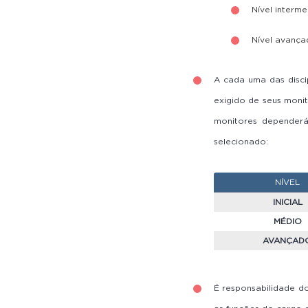
Nível interme
Nível avanç
A cada uma das discip
exigido de seus moni
monitores dependerá 
selecionado:
NÍVEL
INICIAL
MÉDIO
AVANÇAD
É responsabilidade d