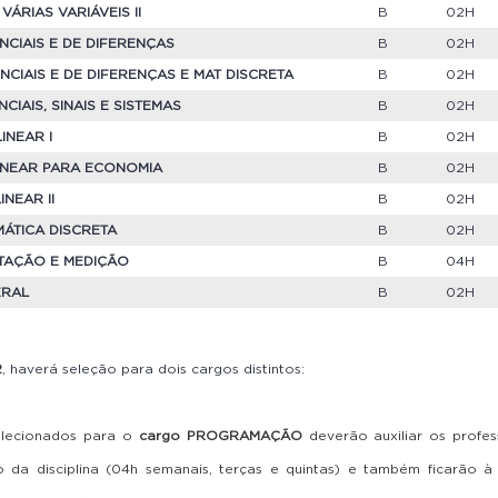
VÁRIAS VARIÁVEIS II
B
02H
ENCIAIS E DE DIFERENÇAS
B
02H
ENCIAIS E DE DIFERENÇAS E MAT DISCRETA
B
02H
NCIAIS, SINAIS E SISTEMAS
B
02H
INEAR I
B
02H
LINEAR PARA ECONOMIA
B
02H
NEAR II
B
02H
MÁTICA DISCRETA
B
02H
NTAÇÃO E MEDIÇÃO
B
04H
ERAL
B
02H
2
, haverá seleção para dois cargos distintos:
elecionados para o
cargo PROGRAMAÇÃO
deverão auxiliar os profe
da disciplina (04h semanais, terças e quintas) e também ficarão à