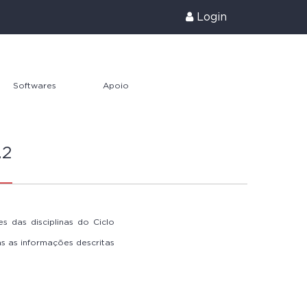
Login
Softwares
Apoio
s
Maple
RAE
.2
e
SolidWorks
MATLAB
Suporte Técnico
as
s das disciplinas do Ciclo
s as informações descritas